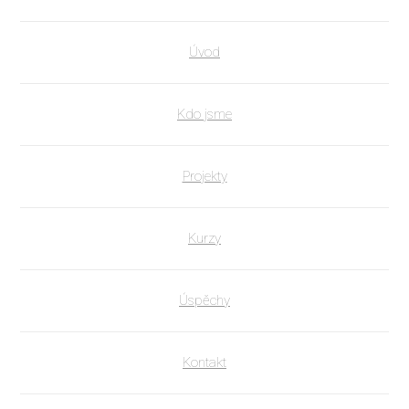
Úvod
Kdo jsme
Projekty
Kurzy
Úspěchy
Kontakt